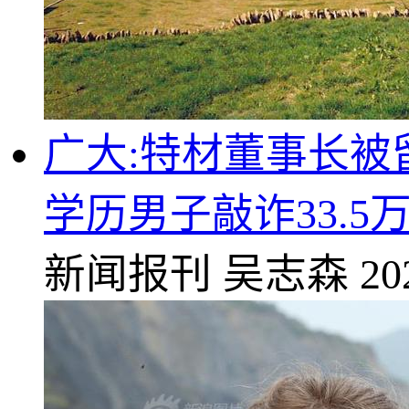
广大:特材董事长被
学历男子敲诈33.5
新闻报刊
吴志森
20