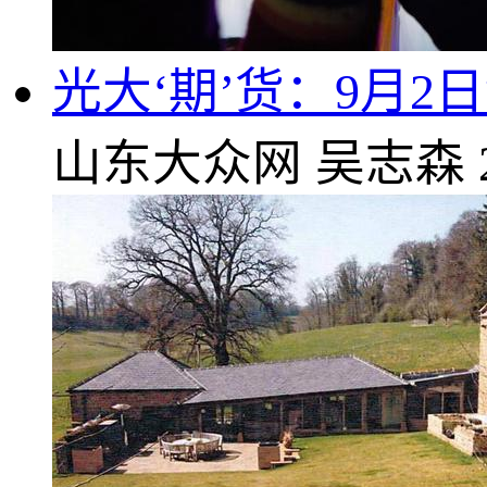
光大‘期’货：9月2
山东大众网
吴志森