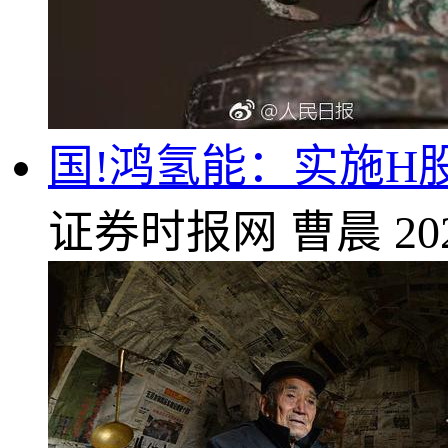
国!鸿氢能：实施H
证券时报网
曹晨
20