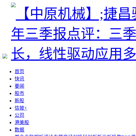
首页
快讯
要闻
股市
新股
信披+
公司
港美股
数据