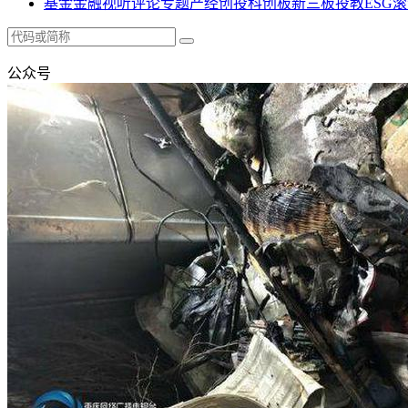
基金
金融
视听
评论
专题
产经
创投
科创板
新三板
投教
ESG
滚
公众号