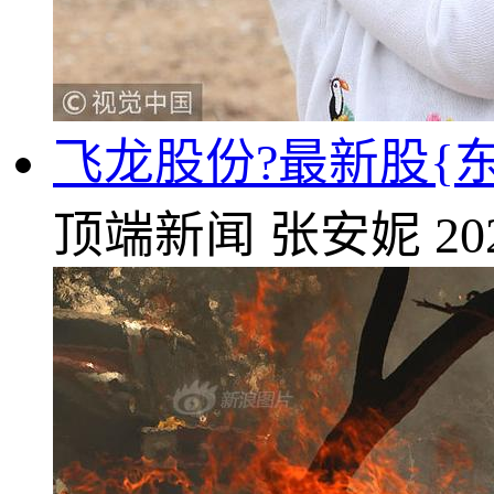
飞龙股份?最新股{东
顶端新闻
张安妮
20