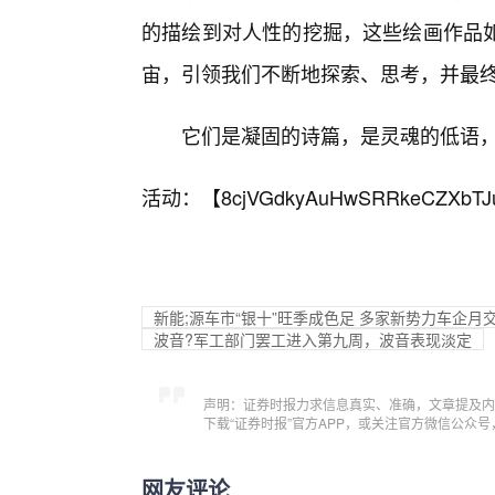
的描绘到对人性的挖掘，这些绘画作品
宙，引领我们不断地探索、思考，并最
它们是凝固的诗篇，是灵魂的低语
活动：【
8cjVGdkyAuHwSRRkeCZXbTJ
新能;源车市“银十”旺季成色足 多家新势力车企月
波音?军工部门罢工进入第九周，波音表现淡定
声明：证券时报力求信息真实、准确，文章提及内
下载“证券时报”官方APP，或关注官方微信公众
网友评论