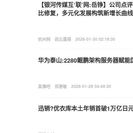
【银河传媒互‘联’网:岳铮】公司点
比修复，多元化发展构筑新增长曲线
杭州网
闾丘露薇
2026-01-30 02:18:30
华为泰山:2280鲲鹏架构服务器赋
直播吧
郑惠敏
2026-01-28 04:49:30
迅销?优衣库本土年销首破1万亿日