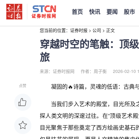
首页
快讯
要闻
股市
您当前的位置：
证券时报
>
公司
>
正文
穿越时空的笔触：顶级
旅
来源：证券时报网
作者：周子衡
2026-02-10 
凝固的🔥诗篇，灵魂的低语：古典
点赞
当我们步入艺术的殿堂，目光所及
探人类文明的深邃过往。在“顶级艺术殿
目光聚焦于那些奠定了西方绘画史基石